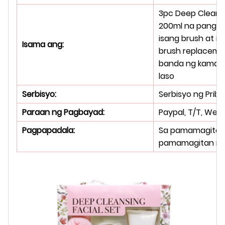
3pc Deep Cleansi
200ml na panghug
isang brush at i
Isama ang:
brush replaceme
banda ng kamay
laso
Serbisyo:
Serbisyo ng Pri
Paraan ng Pagbayad:
Paypal, T/T, West
Pagpapadala:
Sa pamamagitan 
pamamagitan ng