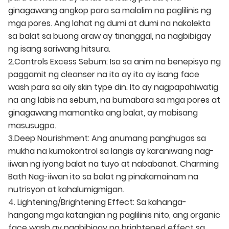
ginagawang angkop para sa malalim na paglilinis ng
mga pores. Ang lahat ng dumi at dumi na nakolekta
sa balat sa buong araw ay tinanggal, na nagbibigay
ng isang sariwang hitsura.
2.Controls Excess Sebum: Isa sa anim na benepisyo ng
paggamit ng cleanser na ito ay ito ay isang face
wash para sa oily skin type din. Ito ay nagpapahiwatig
na ang labis na sebum, na bumabara sa mga pores at
ginagawang mamantika ang balat, ay mabisang
masusugpo.
3.Deep Nourishment: Ang anumang panghugas sa
mukha na kumokontrol sa langis ay karaniwang nag-
iiwan ng iyong balat na tuyo at nababanat. Charming
Bath Nag-iiwan ito sa balat ng pinakamainam na
nutrisyon at kahalumigmigan.
4. Lightening/Brightening Effect: Sa kahanga-
hangang mga katangian ng paglilinis nito, ang organic
face wash ay nagbibigay ng brightened effect sa