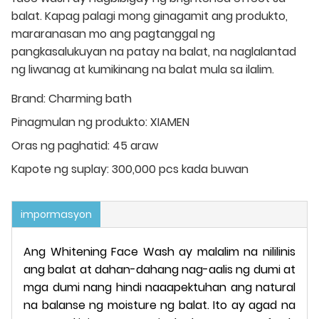
balat. Kapag palagi mong ginagamit ang produkto,
mararanasan mo ang pagtanggal ng
pangkasalukuyan na patay na balat, na naglalantad
ng liwanag at kumikinang na balat mula sa ilalim.
Brand:
Charming bath
Pinagmulan ng produkto:
XIAMEN
Oras ng paghatid:
45 araw
Kapote ng suplay:
300,000 pcs kada buwan
impormasyon
Ang Whitening Face Wash ay malalim na nililinis
ang balat at dahan-dahang nag-aalis ng dumi at
mga dumi nang hindi naaapektuhan ang natural
na balanse ng moisture ng balat. Ito ay agad na