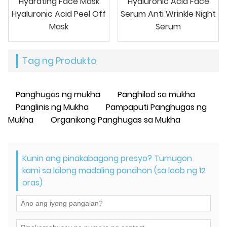
Hydrating Face Mask
Hyaluronic Acid Face
Hyaluronic Acid Peel Off
Serum Anti Wrinkle Night
Mask
Serum
Tag ng Produkto
Panghugas ng mukha
Panghilod sa mukha
Panglinis ng Mukha
Pampaputi Panghugas ng
Mukha
Organikong Panghugas sa Mukha
Kunin ang pinakabagong presyo? Tumugon
kami sa lalong madaling panahon (sa loob ng 12
oras)