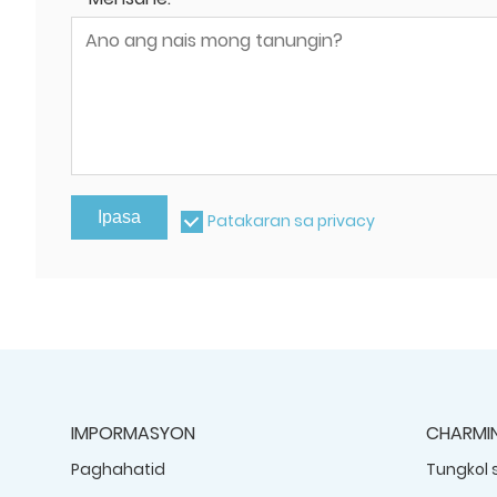
Ipasa
Patakaran sa privacy
IMPORMASYON
CHARMI
Paghahatid
Tungkol 