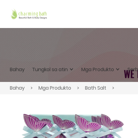
Bahay
Tungkol sa atin
Mga Produkto
Serb
Bahay
>
Mga Produkto
>
Bath Salt
>