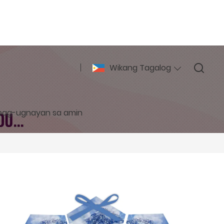
Wikang Tagalog
pag-ugnayan sa amin