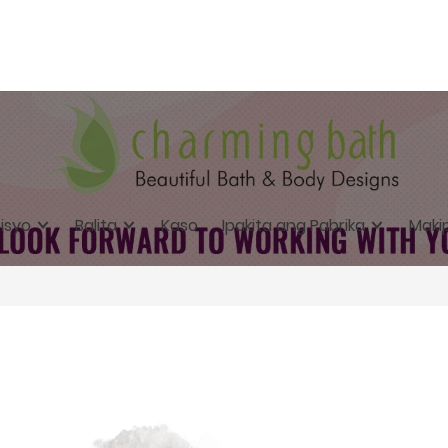
isyo
Balita
Kaso
Ipakita ang Pabrika
Maki