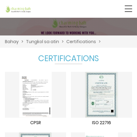
Bahay
>
Tungkol sa atin
>
Certifications
>
CERTIFICATIONS
CPSR
ISO 22716