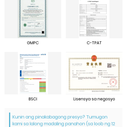
GMPC
C-TPAT
BSCI
Lisensya sa negosyo
Kunin ang pinakabagong presyo? Tumugon
kami sa lalong madaling panahon (sa loob ng 12